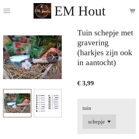
EM Hout
Ga
direct
naar
de
Tuin schepje met
hoofdinhoud
gravering
(harkjes zijn ook
in aantocht)
€ 3,99
tuin