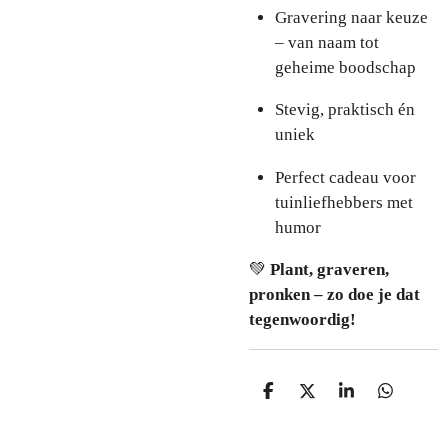
Gravering naar keuze
– van naam tot
geheime boodschap
Stevig, praktisch én
uniek
Perfect cadeau voor
tuinliefhebbers met
humor
💚
Plant, graveren,
pronken – zo doe je dat
tegenwoordig!
D
D
S
D
e
e
h
e
l
e
a
l