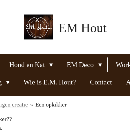
EM Hout
Hond en Kat
EM Deco
Wor
ng
Wie is E.M. Hout?
Contact
A
gen creatie
»
Een opkikker
ker??
.