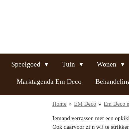
Ga
direct
naar
de
hoofdinhoud
Speelgoed
Tuin
Wonen
Marktagenda Em Deco
Behandeli
Home
»
EM Deco
»
Em Deco ei
Iemand verrassen met een opkik
Ook daarvoor zijn wij te strikken