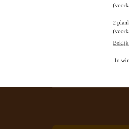
(voork
2 plan
(voork
Bekijk
In wi