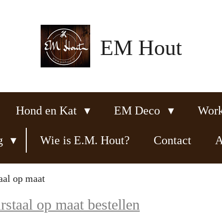
EM Hout
Hond en Kat
EM Deco
Wor
ng
Wie is E.M. Hout?
Contact
A
aal op maat
rstaal op maat bestellen