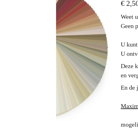
€ 2,5
Weet u
Geen 
U kunt 
U ontv
Deze k
en ver
En de 
Maxima
mogeli