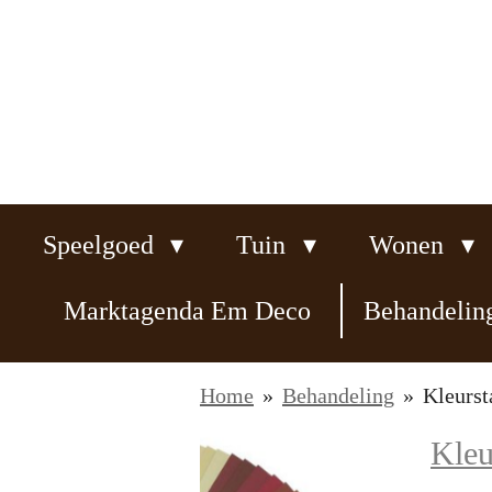
Ga
direct
naar
de
hoofdinhoud
Speelgoed
Tuin
Wonen
Marktagenda Em Deco
Behandeli
Home
»
Behandeling
»
Kleurst
Kleu