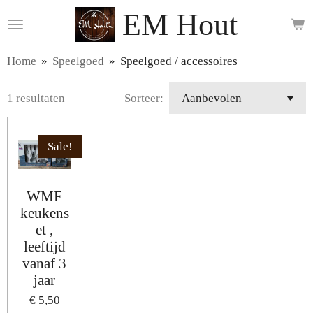
EM Hout
Ga
direct
naar
Home
»
Speelgoed
»
Speelgoed / accessoires
de
hoofdinhoud
1 resultaten
Sorteer:
Sale!
WMF
keukens
et ,
leeftijd
vanaf 3
jaar
€ 5,50