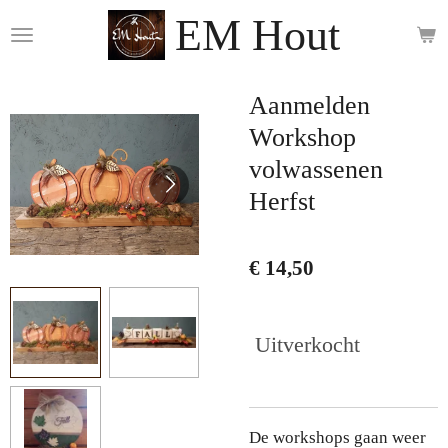
EM Hout
Ga
direct
naar
de
Aanmelden
hoofdinhoud
Workshop
volwassenen
Herfst
€ 14,50
Uitverkocht
De workshops gaan weer