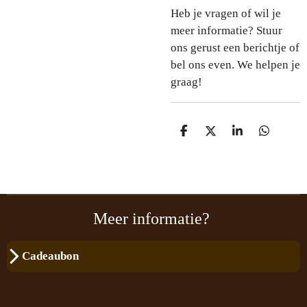
Heb je vragen of wil je
meer informatie? Stuur
ons gerust een berichtje of
bel ons even. We helpen je
graag!
D
D
S
D
e
e
h
e
l
e
a
l
e
l
r
e
n
e
n
Meer informatie?
Cadeaubon