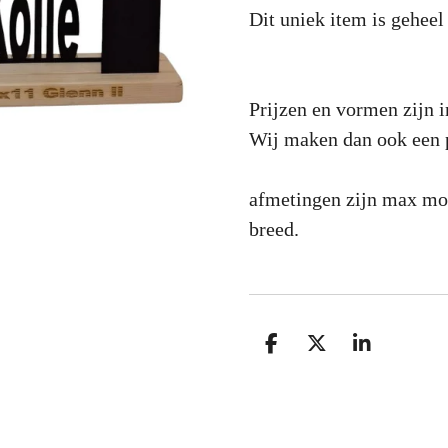
Dit uniek item is geheel
Prijzen en vormen zijn i
Wij maken dan ook een p
afmetingen zijn max mo
breed.
D
D
S
e
e
h
l
e
a
e
l
r
n
e