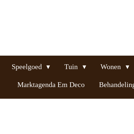
Ga
direct
naar
de
hoofdinhoud
Speelgoed
Tuin
Wonen
Marktagenda Em Deco
Behandeli