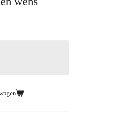
gen wens
lwagen