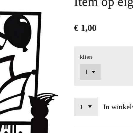
Item op ei
€ 1,00
klien
In winke