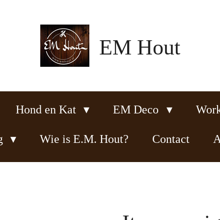
EM Hout
Hond en Kat
EM Deco
Wor
ng
Wie is E.M. Hout?
Contact
A