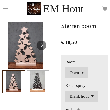
EM Hout
Ga
direct
naar
de
Sterren boom
hoofdinhoud
€ 18,50
Boom
Kleur spray
Verlichting