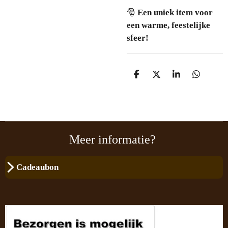
🎅
Een uniek item voor
een warme, feestelijke
sfeer!
D
D
S
D
e
e
h
e
l
e
a
l
e
l
r
e
n
e
n
Meer informatie?
Cadeaubon