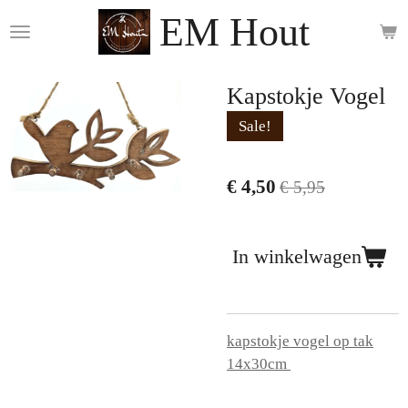
EM Hout
Ga
direct
naar
de
Kapstokje Vogel
hoofdinhoud
Sale!
€ 4,50
€ 5,95
In winkelwagen
kapstokje vogel op tak
14x30cm