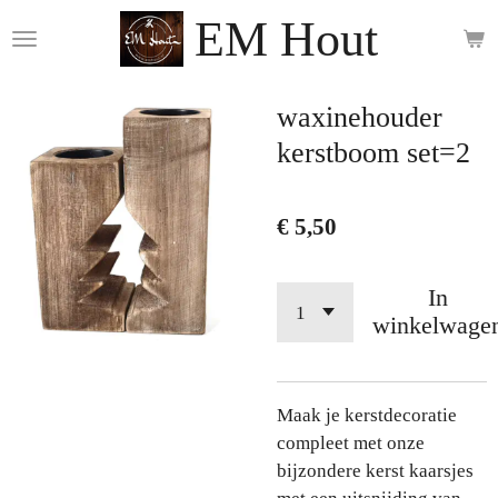
EM Hout
Ga
direct
naar
de
waxinehouder
hoofdinhoud
kerstboom set=2
€ 5,50
In
winkelwage
Maak je kerstdecoratie
compleet met onze
bijzondere kerst kaarsjes