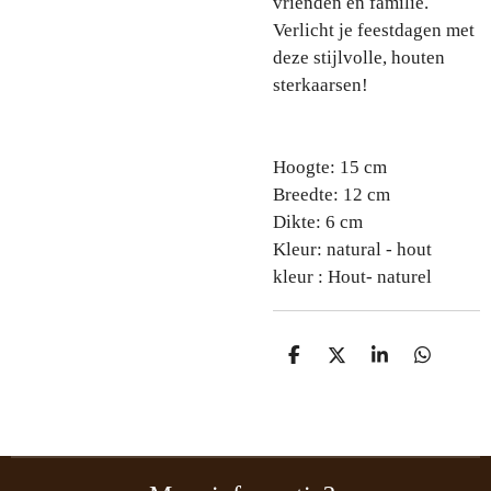
vrienden en familie.
Verlicht je feestdagen met
deze stijlvolle, houten
sterkaarsen!
Hoogte:
15 cm
B
reedte:
12 cm
Dikte:
6 cm
Kleur:
natural - hout
kleur : Hout- naturel
D
D
S
D
e
e
h
e
l
e
a
l
e
l
r
e
n
e
n