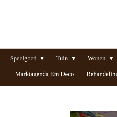
Ga
direct
naar
de
hoofdinhoud
Speelgoed
Tuin
Wonen
Marktagenda Em Deco
Behandeli