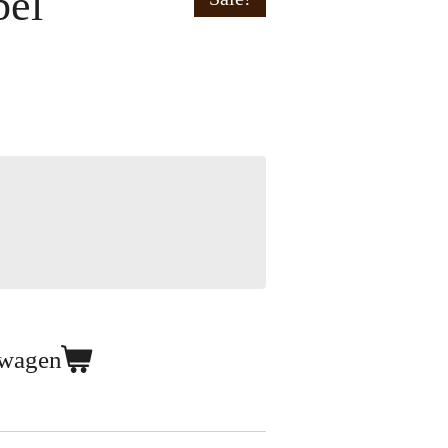
bel
lwagen