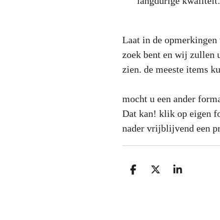
langdurige kwaliteit.
Laat in de opmerkingen 
zoek bent en wij zullen 
zien. de meeste items ku
mocht u een ander formaa
Dat kan! klik op eigen f
nader vrijblijvend een p
D
D
S
e
e
h
l
e
a
e
l
r
n
e