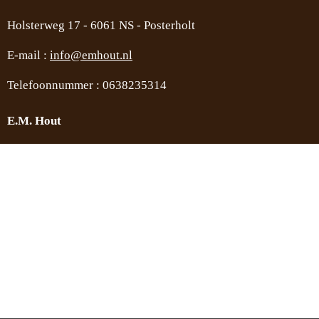
Holsterweg 17 -
6061 NS - Posterholt
E-mail :
info@emhout.nl
Telefoonnummer : 0638235314
E.M. Hout