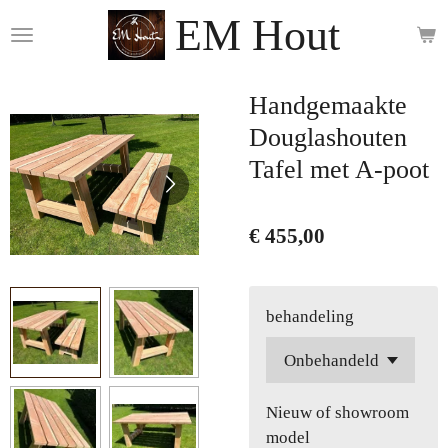
EM Hout
Ga
direct
naar
de
Handgemaakte
hoofdinhoud
Douglashouten
Tafel met A-poot
€ 455,00
behandeling
Nieuw of showroom
model