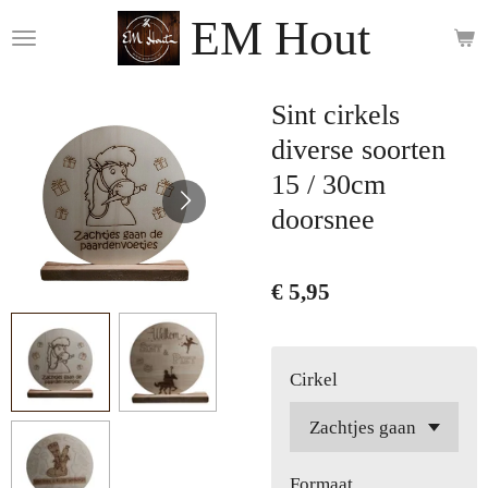
EM Hout
Ga
direct
naar
de
Sint cirkels
hoofdinhoud
diverse soorten
15 / 30cm
doorsnee
€ 5,95
Cirkel
Formaat