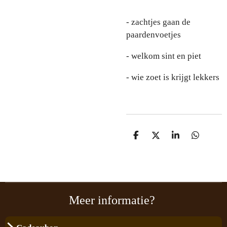
- zachtjes gaan de
paardenvoetjes
- welkom sint en piet
- wie zoet is krijgt lekkers
D
D
S
D
e
e
h
e
l
e
a
l
e
l
r
e
n
e
n
Meer informatie?