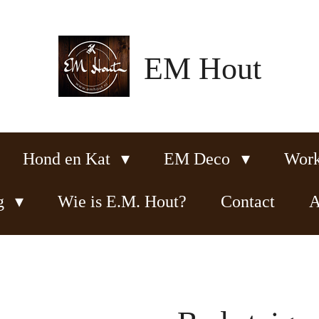
EM Hout
Hond en Kat
EM Deco
Wor
ng
Wie is E.M. Hout?
Contact
A