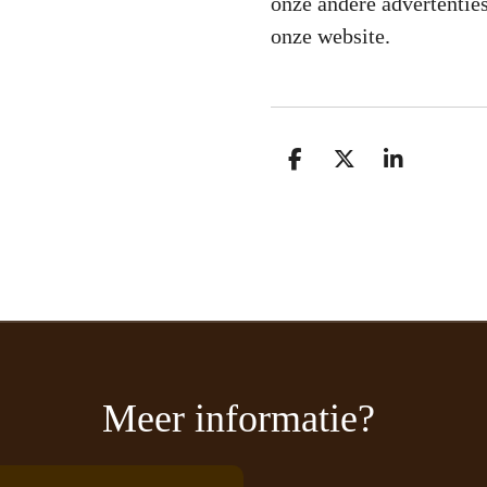
onze andere advertenties
onze website.
D
D
S
e
e
h
l
e
a
e
l
r
n
e
Meer informatie?