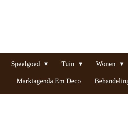
Ga
direct
naar
de
hoofdinhoud
Speelgoed
Tuin
Wonen
Marktagenda Em Deco
Behandeli