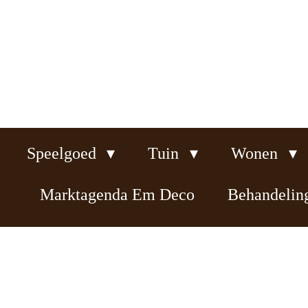
Ga
direct
naar
de
hoofdinhoud
Speelgoed
Tuin
Wonen
Marktagenda Em Deco
Behandeli