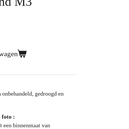
nd M3
lwagen
n onbehandeld, gedroogd en
 foto :
ft een binnenmaat van