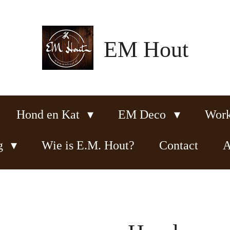
EM Hout
Hond en Kat
EM Deco
Wor
ng
Wie is E.M. Hout?
Contact
A