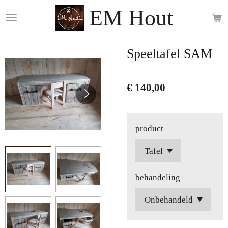
EM Hout
Ga
direct
naar
de
Speeltafel SAM
hoofdinhoud
€ 140,00
product
behandeling