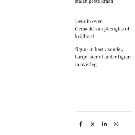
stalen grote kraan
Deur in oven
Gemaakt van plexiglas of
krijtbord
figuur in kast : zonder,
hartje, ster of ander figuur
in overleg
D
D
S
D
e
e
h
e