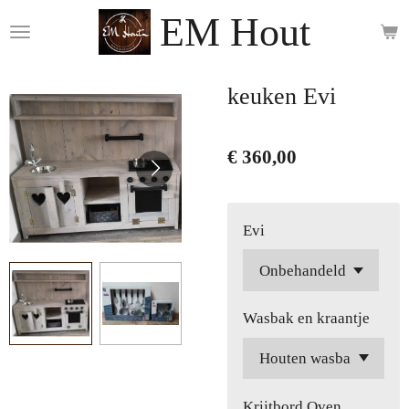
EM Hout
Ga
direct
naar
de
keuken Evi
hoofdinhoud
€ 360,00
Evi
Wasbak en kraantje
Krijtbord Oven