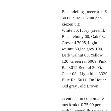
Behandeling , meerprijs €
30,00 euro. U kunt dan
kiezen uit:
White 50, Ivory (cream),
Black ebony 60, Oak 03,
Grey ral 7005, Light
walnut 53,Ice grey 100,
Dark walnut 63, Yellow
120, Green ral 6009, Pink
Ral 3015,Red ral 3005,
Clear 08 , Light blue 3320
Blue Ral 5011, Em Hout :
Old grey , old Brown
eventueel in combinatie
met kruk ( € 75,00 per
stuk ) , mogelijk. tevens is