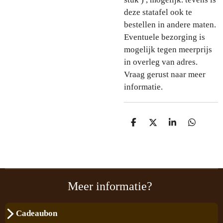
deze statafel ook te
bestellen in andere maten.
Eventuele bezorging is
mogelijk tegen meerprijs
in overleg van adres.
Vraag gerust naar meer
informatie.
D
D
S
D
e
e
h
e
l
e
a
l
e
l
r
e
n
e
n
Meer informatie?
Cadeaubon