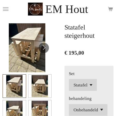
EM Hout
Ga
direct
naar
de
Statafel
hoofdinhoud
steigerhout
€ 195,00
Set
behandeling