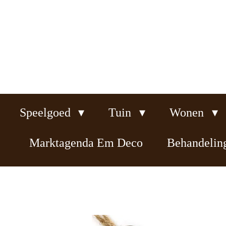
Ga
direct
naar
de
hoofdinhoud
Speelgoed
Tuin
Wonen
Marktagenda Em Deco
Behandeli