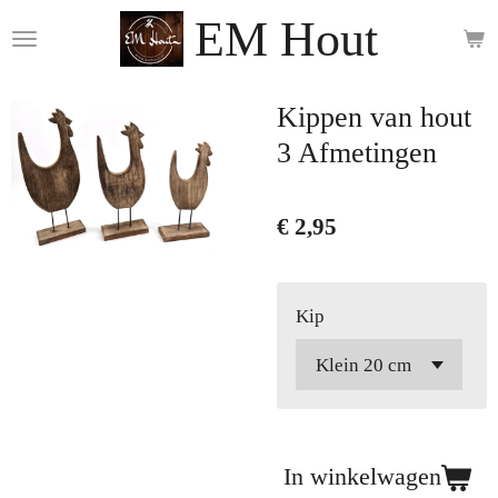
EM Hout
Ga
direct
naar
de
Kippen van hout
hoofdinhoud
3 Afmetingen
€ 2,95
Kip
In winkelwagen