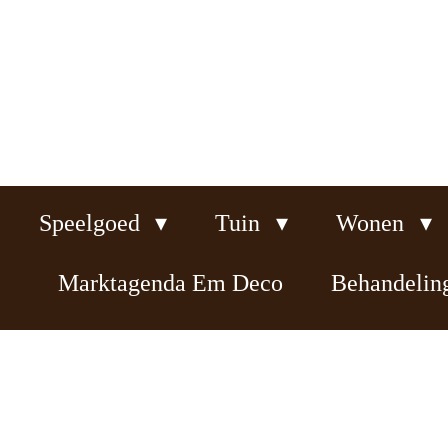
Ga
direct
naar
de
hoofdinhoud
Speelgoed
Tuin
Wonen
Marktagenda Em Deco
Behandeli