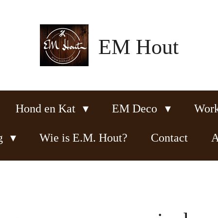
EM Hout
Hond en Kat
EM Deco
Wor
ng
Wie is E.M. Hout?
Contact
A