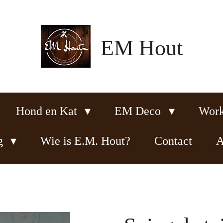
EM Hout
Hond en Kat
EM Deco
Wor
ng
Wie is E.M. Hout?
Contact
A