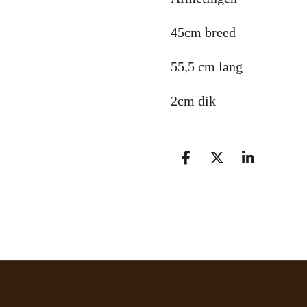
45cm breed
55,5 cm lang
2cm dik
D
D
S
e
e
h
l
e
a
e
l
r
n
e