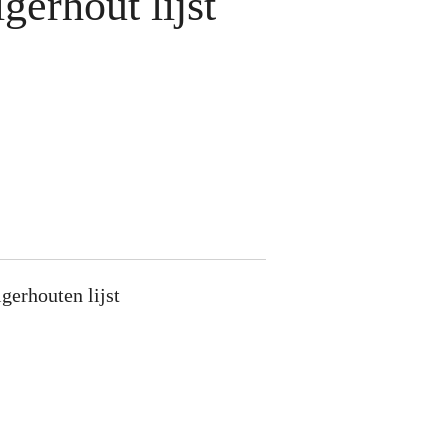
igerhout lijst
igerhouten lijst