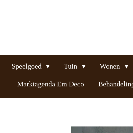
Ga
direct
naar
de
hoofdinhoud
Speelgoed
Tuin
Wonen
Marktagenda Em Deco
Behandeli